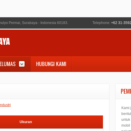
ulyo Permai, Surabaya - Indonesia 60183.
Telephone:
+62 31-359
ndustri
Kami 
bentu
untuk
Ukuran
mobil