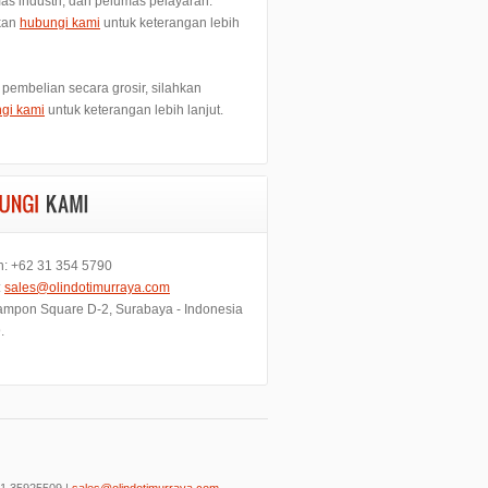
as industri, dan pelumas pelayaran.
kan
hubungi kami
untuk keterangan lebih
 pembelian secara grosir, silahkan
gi kami
untuk keterangan lebih lanjut.
n: +62 31 354 5790
:
sales@olindotimurraya.com
mpon Square D-2, Surabaya - Indonesia
.