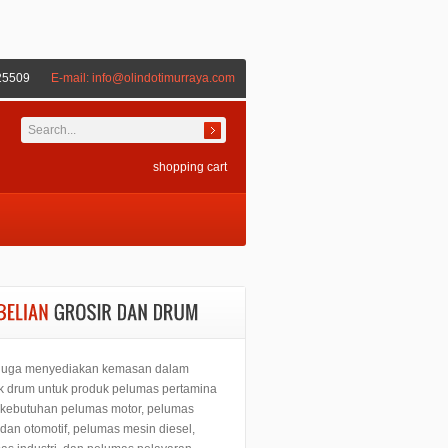
25509
E-mail:
info@olindotimurraya.com
shopping cart
juga menyediakan kemasan dalam
k drum untuk produk pelumas pertamina
 kebutuhan pelumas motor, pelumas
 dan otomotif, pelumas mesin diesel,