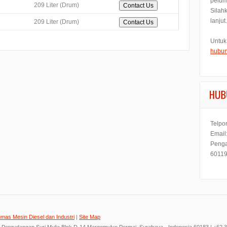
pelum
209 Liter (Drum)
Silah
lanjut.
209 Liter (Drum)
Untuk
hubun
Telpo
Email
Penga
60119
umas Mesin Diesel dan Industri
|
Site Map