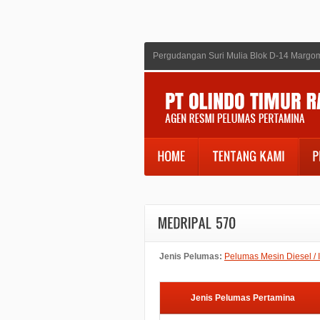
Pergudangan Suri Mulia Blok D-14 Margom
Jenis Pelumas:
Pelumas Mesin Diesel / I
Jenis Pelumas Pertamina