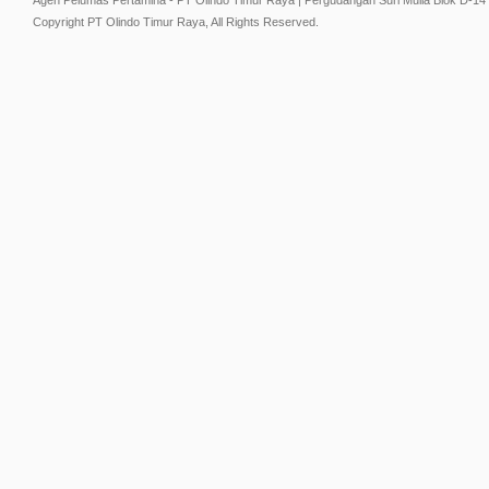
Agen Pelumas Pertamina - PT Olindo Timur Raya | Pergudangan Suri Mulia Blok D-14
Copyright PT Olindo Timur Raya, All Rights Reserved.