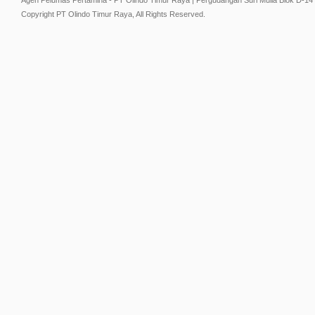
Agen Pelumas Pertamina - PT Olindo Timur Raya | Pergudangan Suri Mulia Blok D-14
Copyright PT Olindo Timur Raya, All Rights Reserved.