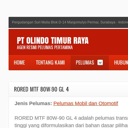
Pergudangan Suri Mulia Blok D-14 Margomulyo Permai, Surabaya - Indon
Jenis Pelumas:
Pelumas Mobil dan Otomotif
RORED MTF 80W-90 GL 4 adalah pelumas transm
tinggi yang diformulasikan dari bahan dasar piliha