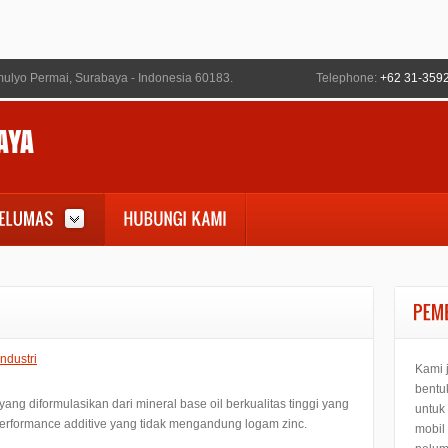
ulyo Permai, Surabaya - Indonesia 60183.
Telephone:
+62 31-359
ndustri
Kami 
bentu
ng diformulasikan dari mineral base oil berkualitas tinggi yang
untuk
 performance additive yang tidak mengandung logam zinc.
mobil