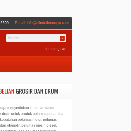
25509
E-mail:
info@olindotimurraya.com
shopping cart
juga menyediakan kemasan dalam
k drum untuk produk pelumas pertamina
 kebutuhan pelumas motor, pelumas
 dan otomotif, pelumas mesin diesel,