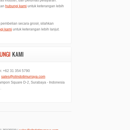
as industri, dan pelumas pelayaran.
kan
hubungi kami
untuk keterangan lebih
 pembelian secara grosir, silahkan
gi kami
untuk keterangan lebih lanjut.
n: +62 31 354 5790
:
sales@olindotimurraya.com
mpon Square D-2, Surabaya - Indonesia
.