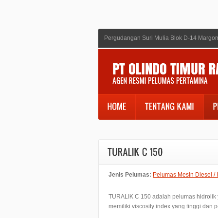
Pergudangan Suri Mulia Blok D-14 Margom
Jenis Pelumas:
Pelumas Mesin Diesel / I
TURALIK C 150 adalah pelumas hidrolik ya
memiliki viscosity index yang tinggi dan