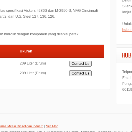
pelum
Silah
u spesifikasi Vickers I-286S dan M-2950-S, MAG Cincinnati
lanjut.
t 2, dan U.S. Steel 127, 136, 126.
Untuk
hubun
n hidrolik dengan komponen yang dilapisi perak.
Ukuran
209 Liter (Drum)
Telpo
209 Liter (Drum)
Email
Penga
60119
umas Mesin Diesel dan Industri
|
Site Map