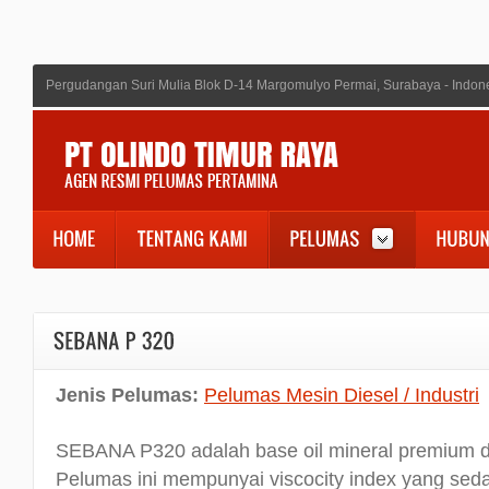
Pergudangan Suri Mulia Blok D-14 Margomulyo Permai, Surabaya - Indon
Jenis Pelumas:
Pelumas Mesin Diesel / Industri
SEBANA P320 adalah base oil mineral premium dari
Pelumas ini mempunyai viscocity index yang seda