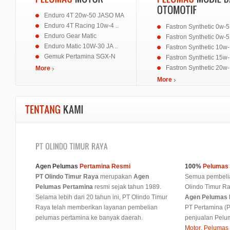
Enduro 4T 20w-50 JASO MA
Enduro 4T Racing 10w-4 ..
Fastron Synthetic 0w-5 
Enduro Gear Matic
Fastron Synthetic 0w-5 
Enduro Matic 10W-30 JA ..
Fastron Synthetic 10w- 
Gemuk Pertamina SGX-N
Fastron Synthetic 15w- 
Fastron Synthetic 20w- 
More
More
Agen Pelumas
Pertamina Resmi
100%
Pelumas 
PT Olindo Timur Raya
merupakan
Agen
Semua pembelia
Pelumas Pertamina
resmi sejak tahun 1989.
Olindo Timur Ra
Selama lebih dari 20 tahun ini, PT Olindo Timur
Agen Pelumas 
Raya telah memberikan layanan pembelian
PT Pertamina (
pelumas pertamina ke banyak daerah.
penjualan Pelu
Motor
,
Pelumas 