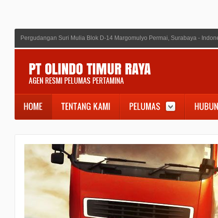
Pergudangan Suri Mulia Blok D-14 Margomulyo Permai, Surabaya - Indon